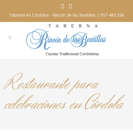
Taberna en Córdoba - Rincón de las Beatillas |
957 483 336
Restaurante para
celebraciones en Córdoba