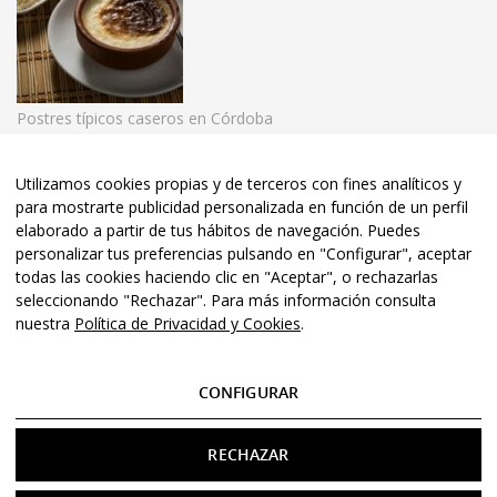
Postres típicos caseros en Córdoba
Utilizamos cookies propias y de terceros con fines analíticos y
para mostrarte publicidad personalizada en función de un perfil
© 2020 El Rincón de las Beatillas. | Tel:
957 48 33 36
• Córdoba
elaborado a partir de tus hábitos de navegación. Puedes
•
personalizar tus preferencias pulsando en "Configurar", aceptar
todas las cookies haciendo clic en "Aceptar", o rechazarlas
Aviso Legal
•
Política de Privacidad
• Diseño y Posicionamiento
seleccionando "Rechazar". Para más información consulta
nuestra
Política de Privacidad y Cookies
.
Web
Aviso Legal
CONFIGURAR
Política de Privacidad y Cookies
RECHAZAR
Condiciones de compra