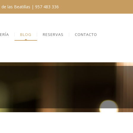
de las Beatillas |
957 483 336
ERÍA
BLOG
RESERVAS
CONTACTO