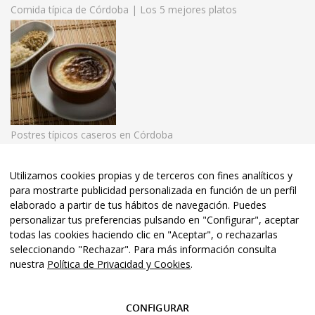
Comida típica de Córdoba | Los 5 mejores platos
Postres típicos caseros en Córdoba
Utilizamos cookies propias y de terceros con fines analíticos y
para mostrarte publicidad personalizada en función de un perfil
© 2020 El Rincón de las Beatillas. | Tel:
957 48 33 36
• Córdoba
elaborado a partir de tus hábitos de navegación. Puedes
•
personalizar tus preferencias pulsando en "Configurar", aceptar
todas las cookies haciendo clic en "Aceptar", o rechazarlas
Aviso Legal
•
Política de Privacidad
• Diseño y Posicionamiento
seleccionando "Rechazar". Para más información consulta
nuestra
Política de Privacidad y Cookies
.
Web
Aviso Legal
CONFIGURAR