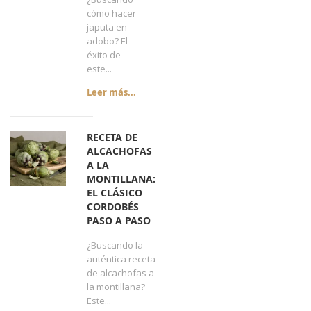
cómo hacer
japuta en
adobo? El
éxito de
este...
Leer más...
RECETA DE
ALCACHOFAS
A LA
MONTILLANA:
EL CLÁSICO
CORDOBÉS
PASO A PASO
¿Buscando la
auténtica receta
de alcachofas a
la montillana?
Este...