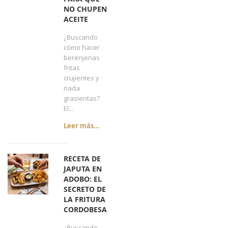
NO CHUPEN
ACEITE
¿Buscando
cómo hacer
berenjenas
fritas
crujientes y
nada
grasientas?
El...
Leer más...
RECETA DE
JAPUTA EN
ADOBO: EL
SECRETO DE
LA FRITURA
CORDOBESA
¿Buscando