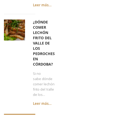
Leer más...
¿DÓNDE
COMER
LECHÓN
FRITO DEL
VALLE DE
LOS
PEDROCHES
EN
CÓRDOBA?
Si no
sabe dónde
comer lechón
frito del Valle
de los...
Leer más...