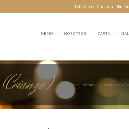
Taberna en Córdoba - Rincón 
INICIO
NOSOTROS
CARTA
GAL
 (Crianza)
/
/
Tu estás en: Inicio
Menu
Martín