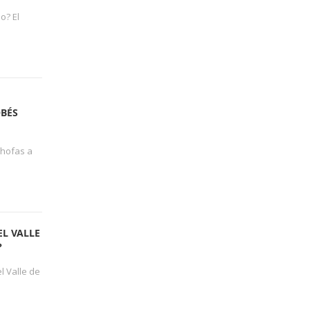
o? El
OBÉS
chofas a
L VALLE
?
l Valle de