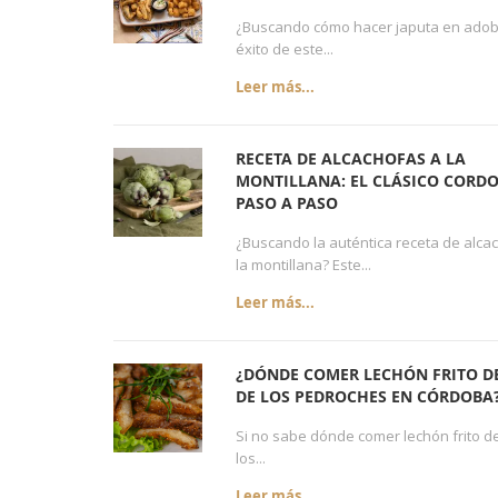
¿Buscando cómo hacer japuta en adob
éxito de este...
Leer más...
RECETA DE ALCACHOFAS A LA
MONTILLANA: EL CLÁSICO CORD
PASO A PASO
¿Buscando la auténtica receta de alca
la montillana? Este...
Leer más...
¿DÓNDE COMER LECHÓN FRITO DE
DE LOS PEDROCHES EN CÓRDOBA
Si no sabe dónde comer lechón frito de
los...
Leer más...