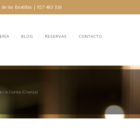
de las Beatillas |
957 483 336
ERÍA
BLOG
RESERVAS
CONTACTO
ez la Cuesta (Crianza)