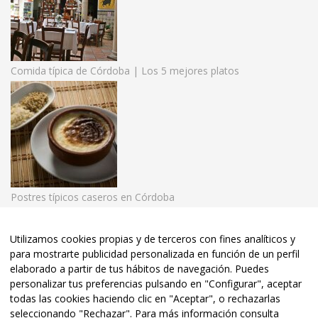
Comida típica de Córdoba | Los 5 mejores platos
Postres típicos caseros en Córdoba
Utilizamos cookies propias y de terceros con fines analíticos y
para mostrarte publicidad personalizada en función de un perfil
© 2020 El Rincón de las Beatillas. | Tel:
957 48 33 36
• Córdoba
elaborado a partir de tus hábitos de navegación. Puedes
•
personalizar tus preferencias pulsando en "Configurar", aceptar
todas las cookies haciendo clic en "Aceptar", o rechazarlas
Aviso Legal
•
Política de Privacidad
• Diseño y Posicionamiento
seleccionando "Rechazar". Para más información consulta