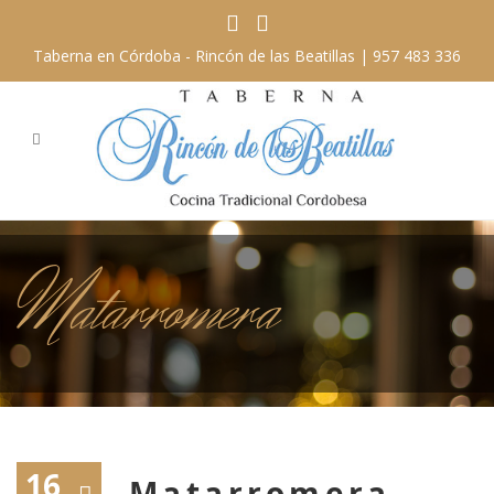
Taberna en Córdoba - Rincón de las Beatillas |
957 483 336
Matarromera
16
Matarromera