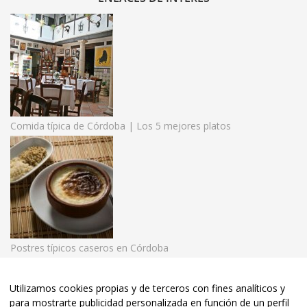
Comida típica de Córdoba | Los 5 mejores platos
Postres típicos caseros en Córdoba
Utilizamos cookies propias y de terceros con fines analíticos y
para mostrarte publicidad personalizada en función de un perfil
© 2020 El Rincón de las Beatillas. | Tel:
957 48 33 36
• Córdoba