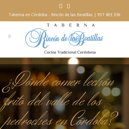
Taberna en Córdoba - Rincón de las Beatillas |
957 483 336
¿Dónde comer lechón
frito del valle de los
pedroches en Córdoba?