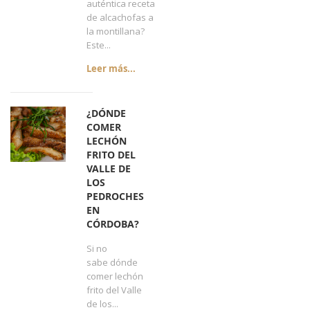
auténtica receta
de alcachofas a
la montillana?
Este...
Leer más...
¿DÓNDE
COMER
LECHÓN
FRITO DEL
VALLE DE
LOS
PEDROCHES
EN
CÓRDOBA?
Si no
sabe dónde
comer lechón
frito del Valle
de los...