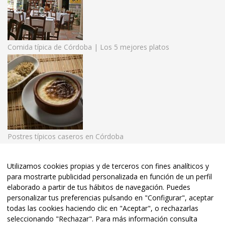
Comida típica de Córdoba | Los 5 mejores platos
Postres típicos caseros en Córdoba
Utilizamos cookies propias y de terceros con fines analíticos y
para mostrarte publicidad personalizada en función de un perfil
© 2020 El Rincón de las Beatillas. | Tel:
957 48 33 36
• Córdoba
elaborado a partir de tus hábitos de navegación. Puedes
•
personalizar tus preferencias pulsando en "Configurar", aceptar
todas las cookies haciendo clic en "Aceptar", o rechazarlas
Aviso Legal
•
Política de Privacidad
• Diseño y Posicionamiento
seleccionando "Rechazar". Para más información consulta